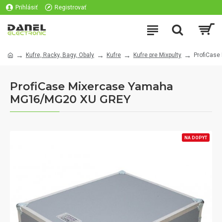
Prihlásiť
Registrovať
Kufre, Racky, Bagy, Obaly
Kufre
Kufre pre Mixpulty
ProfiCas
ProfiCase Mixercase Yamaha
MG16/MG20 XU GREY
NA DOPYT