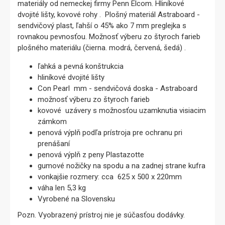
materiály od nemeckej firmy Penn Elcom. Hliníkové
dvojité lišty, kovové rohy . Plošný materiál Astraboard -
sendvičový plast, ľahší o 45% ako 7 mm preglejka s
rovnakou pevnosťou. Možnosť výberu zo štyroch farieb
plošného materiálu (čierna. modrá, červená, šedá) .
ľahká a pevná konštrukcia
hliníkové dvojité lišty
Con Pearl mm - sendvičová doska - Astraboard
možnosť výberu zo štyroch farieb
kovové uzávery s možnosťou uzamknutia visiacim
zámkom
penová výplň podľa prístroja pre ochranu pri
prenášaní
penová výplň z peny Plastazotte
gumové nožičky na spodu a na zadnej strane kufra
vonkajšie rozmery: cca 625 x 500 x 220mm
váha len 5,3 kg
Vyrobené na Slovensku
Pozn. Vyobrazený prístroj nie je súčasťou dodávky.