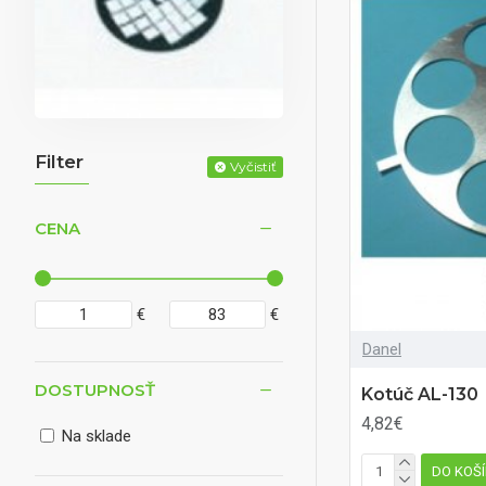
Filter
Vyčistiť
CENA
€
€
Danel
DOSTUPNOSŤ
Kotúč AL-130
4,82€
Na sklade
DO KOŠ