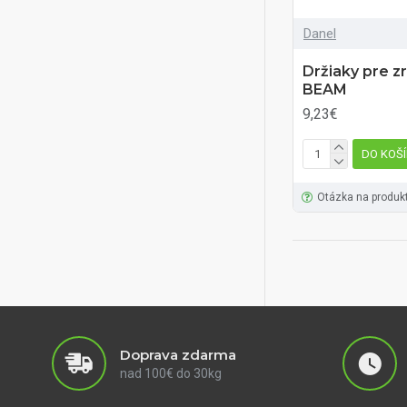
Danel
Držiaky pre z
BEAM
9,23€
DO KOŠ
Otázka na produk
Doprava zdarma
nad 100€ do 30kg