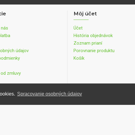
cie
Môj účet
 nás
Účet
latba
História objednávok
Zoznam prianí
obných údajov
Porovnanie produktu
podmienky
Košík
 od zmluvy
cookies.
Spracovanie osobných údajov