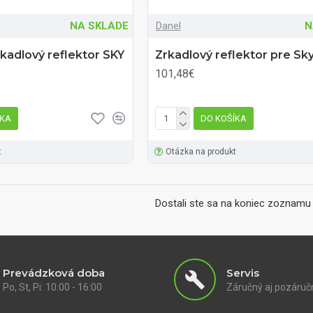
NA SKLADE
Danel
N
rkadlový reflektor SKY
Zrkadlový reflektor pre S
101,48€
ÍKA
DO KOŠÍKA
t
Otázka na produkt
Dostali ste sa na koniec zoznamu 
Prevádzková doba
Servis
Po, St, Pi: 10:00 - 16:00
Záručný aj pozáruč