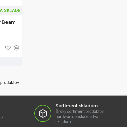
A SKLADE
ky Beam
produktov.
Sortiment skladom
Široký sortiment produktov,
ný
hardwaru, príslušenstva
skladom.