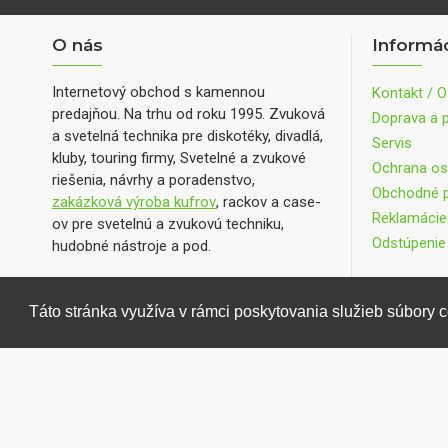
O nás
Informá
Internetový obchod s kamennou
Kontakt / O
predajňou. Na trhu od roku 1995. Zvuková
Doprava a p
a svetelná technika pre diskotéky, divadlá,
Servis
kluby, touring firmy, Svetelné a zvukové
Ochrana os
riešenia, návrhy a poradenstvo,
Obchodné 
zakázková výroba kufrov
, rackov a case-
Reklamácie
ov pre svetelnú a zvukovú techniku,
Odstúpenie
hudobné nástroje a pod.
Táto stránka využíva v rámci poskytovania služieb súbory 
Copyright © DANEL electronic 2021 | Všetky práva vyhradené