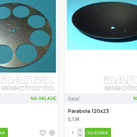
NA SKLADE
Danel
N
Parabola 120x23
5,13€
ÍKA
DO KOŠÍKA