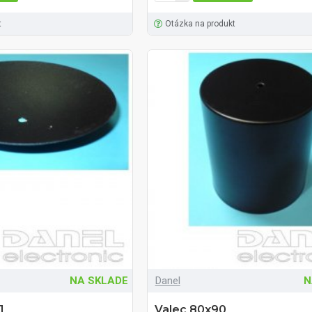
t
Otázka na produkt
NA SKLADE
Danel
N
1
Valec 80x90