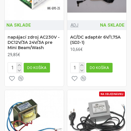
NA SKLADE
ADJ
NA SKLADE
napájací zdroj AC230V -
AC/DC adaptér 6V/1,75A
DC12V/3A 24V/3A pre
(SDJ-1)
Mini Beam/Wash
10,66€
29,85€
DO KOŠÍKA
DO KOŠÍKA
NA OBJEDNÁVKU