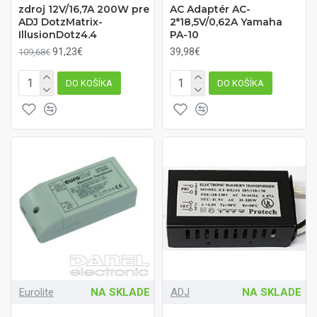
zdroj 12V/16,7A 200W pre
AC Adaptér AC-
ADJ DotzMatrix-
2*18,5V/0,62A Yamaha
IllusionDotz4.4
PA-10
91,23€
39,98€
109,68€
DO KOŠÍKA
DO KOŠÍKA
Eurolite
NA SKLADE
ADJ
NA SKLADE