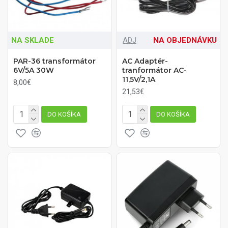
NA SKLADE
ADJ
NA OBJEDNÁVKU
PAR-36 transformátor
AC Adaptér-
6V/5A 30W
tranformátor AC-
11,5V/2,1A
8,00€
21,53€
DO KOŠÍKA
DO KOŠÍKA