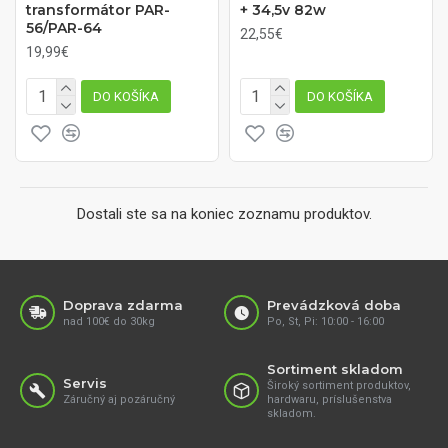
transformátor PAR-
+ 34,5v 82w
56/PAR-64
22,55€
19,99€
DO KOŠÍKA
DO KOŠÍKA
Dostali ste sa na koniec zoznamu produktov.
Doprava zdarma
Prevádzková doba
nad 100€ do 30kg
Po, St, Pi: 10:00 - 16:00
Sortiment skladom
Servis
Široký sortiment produktov,
Záručný aj pozáručný
hardwaru, príslušenstva
skladom.