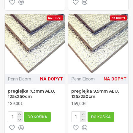
NA DOPYT
NA DOPYT
Penn Elcom
NA DOPYT
Penn Elcom
NA DOPYT
preglejka 7,3mm ALU,
preglejka 9,9mm ALU,
125x250cm
125x250cm
139,00€
159,00€
DO KOŠÍKA
DO KOŠÍKA