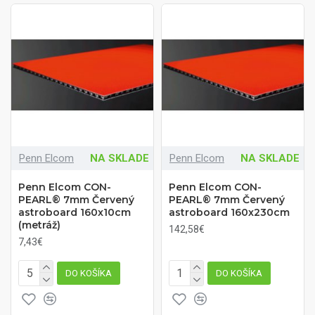
Penn Elcom
NA SKLADE
Penn Elcom
NA SKLADE
Penn Elcom CON-
Penn Elcom CON-
PEARL® 7mm Červený
PEARL® 7mm Červený
astroboard 160x10cm
astroboard 160x230cm
(metráž)
142,58€
7,43€
DO KOŠÍKA
DO KOŠÍKA