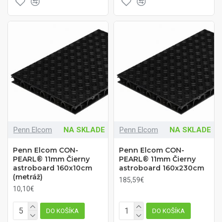
Penn Elcom
NA SKLADE
Penn Elcom
NA SKLADE
Penn Elcom CON-
Penn Elcom CON-
PEARL® 11mm Čierny
PEARL® 11mm Čierny
astroboard 160x10cm
astroboard 160x230cm
(metráž)
185,59€
10,10€
DO KOŠÍKA
DO KOŠÍKA