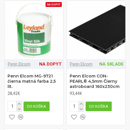
NA DOPYT
Penn Elcom
NA DOPYT
Penn Elcom
NA SKLADE
Penn Elcom MG-9721
Penn Elcom CON-
čierna matná farba 2,5
PEARL® 4,5mm Čierny
lit.
astroboard 160x230cm
28,42€
93,44€
DO KOŠÍKA
DO KOŠÍKA