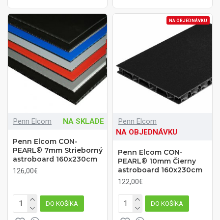
NA OBJEDNÁVKU
Penn Elcom
NA SKLADE
Penn Elcom
NA OBJEDNÁVKU
Penn Elcom CON-
PEARL® 7mm Strieborný
Penn Elcom CON-
astroboard 160x230cm
PEARL® 10mm Čierny
astroboard 160x230cm
126,00€
122,00€
DO KOŠÍKA
DO KOŠÍKA