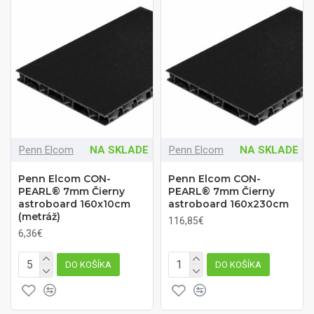
Penn Elcom
NA SKLADE
Penn Elcom
NA SKLADE
Penn Elcom CON-
Penn Elcom CON-
PEARL® 7mm Čierny
PEARL® 7mm Čierny
astroboard 160x10cm
astroboard 160x230cm
(metráž)
116,85€
6,36€
DO KOŠÍKA
DO KOŠÍKA