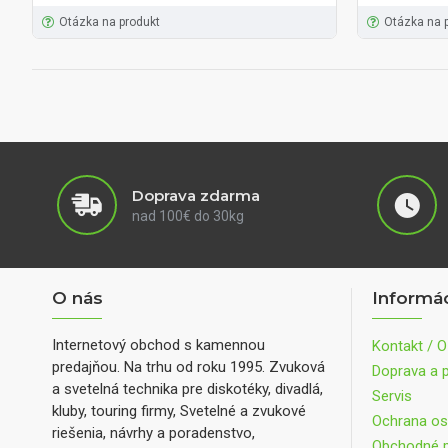
Otázka na produkt
Otázka na 
Doprava zdarma
nad 100€ do 30kg
O nás
Informá
Internetový obchod s kamennou
Kontakt / O
predajňou. Na trhu od roku 1995. Zvuková
Doprava a p
a svetelná technika pre diskotéky, divadlá,
Servis
kluby, touring firmy, Svetelné a zvukové
Ochrana os
riešenia, návrhy a poradenstvo,
Obchodné 