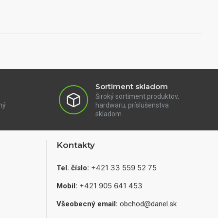
Sortiment skladom
Široký sortiment produktov,
ný
hardwaru, príslušenstva
skladom.
Kontakty
+421 33 559 52 75
Tel. číslo:
+421 905 641 453
Mobil:
Všeobecný email:
obchod@danel.sk