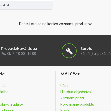
produkt
Dostali ste sa na koniec zoznamu produktov.
Prevádzková doba
Servis
Po, St, Pi: 10:00 - 16:00
Záručný aj pozáruč
cie
Môj účet
 nás
Účet
latba
História objednávok
Zoznam prianí
obných údajov
Porovnanie produktu
podmienky
Košík