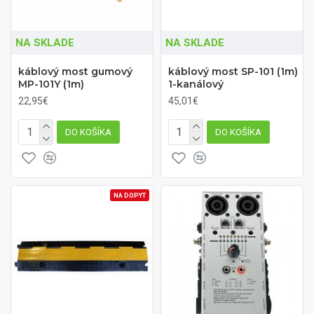
NA SKLADE
NA SKLADE
káblový most gumový
káblový most SP-101 (1m)
MP-101Y (1m)
1-kanálový
22,95€
45,01€
DO KOŠÍKA
DO KOŠÍKA
NA DOPYT