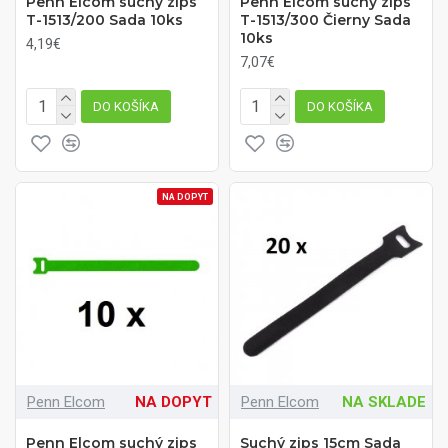
Penn Elcom suchý zips
Penn Elcom suchý zips
T-1513/200 Sada 10ks
T-1513/300 Čierny Sada
10ks
4,19€
7,07€
DO KOŠÍKA
DO KOŠÍKA
NA DOPYT
Penn Elcom
NA DOPYT
Penn Elcom
NA SKLADE
Penn Elcom suchý zips
Suchý zips 15cm Sada