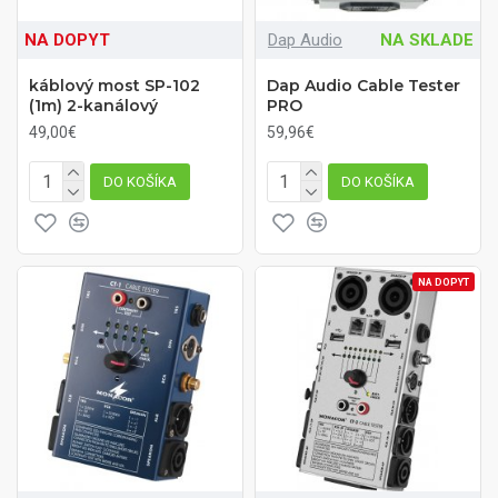
NA DOPYT
Dap Audio
NA SKLADE
káblový most SP-102
Dap Audio Cable Tester
(1m) 2-kanálový
PRO
49,00€
59,96€
DO KOŠÍKA
DO KOŠÍKA
NA DOPYT