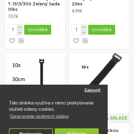
T-1513/300 Zelený Sada
20ks
10ks
4,99€
7,07€
DO KOŠÍKA
DO KOŠÍKA
Zatvoriť
Táto stránka využíva v rámci poskytovania
služieb súbory cookies.
Spracovanie osobných údajov
Penn Elcom
NA SKLADE
Penn Elcom
NA SKLADE
Suchý zips 30cm Sada
Suchý zips s prackou
Nastavenie
Súhlasím