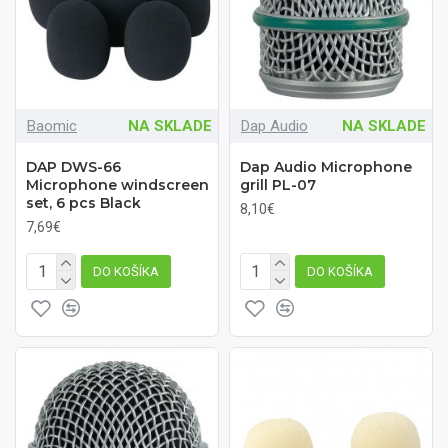
Baomic
NA SKLADE
Dap Audio
NA SKLADE
DAP DWS-66
Dap Audio Microphone
Microphone windscreen
grill PL-07
set, 6 pcs Black
8,10€
7,69€
DO KOŠÍKA
DO KOŠÍKA