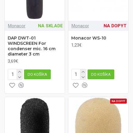
Monacor
NA SKLADE
Monacor
NA DOPYT
DAP DWT-01
Monacor WS-10
WINDSCREEN For
1,23€
condenser mic. 16 cm
diameter 3 cm
3,69€
DO KOŠÍKA
DO KOŠÍKA
NA DOPYT