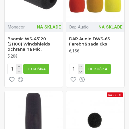
Monacor
NA SKLADE
Dap Audio
NA SKLADE
Baomic WS-45120
DAP Audio DWS-65
(21100) Windshields
Farebná sada 6ks
ochrana na Mic.
6,15€
5,20€
DO KOŠÍKA
DO KOŠÍKA
NA DOPYT