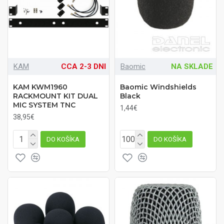
KAM
CCA 2-3 DNI
Baomic
NA SKLADE
KAM KWM1960
Baomic Windshields
RACKMOUNT KIT DUAL
Black
MIC SYSTEM TNC
1,44€
38,95€
DO KOŠÍKA
DO KOŠÍKA