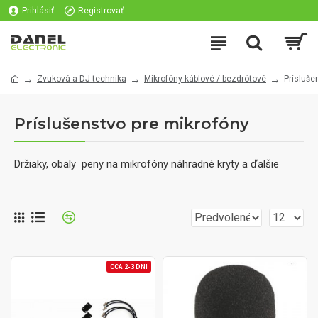
Prihlásiť
Registrovať
Zvuková a DJ technika
Mikrofóny káblové / bezdrôtové
Prísluše
Príslušenstvo pre mikrofóny
Držiaky, obaly peny na mikrofóny náhradné kryty a ďalšie
CCA 2-3 DNI