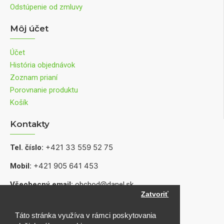
Odstúpenie od zmluvy
Môj účet
Účet
História objednávok
Zoznam prianí
Porovnanie produktu
Košík
Kontakty
+421 33 559 52 75
Tel. číslo:
+421 905 641 453
Mobil:
Všeobecný email:
obchod@danel.sk
Zatvoriť
Informácie o produktoch, dostupnosti a servise:
shop@danel.sk
Táto stránka využíva v rámci poskytovania