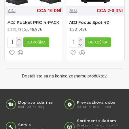
ADJ
CCA 10 DNÍ
ADJ
CCA 2-3 DNI
ADJ Pocket PRO 4-PACK
ADJ Focus Spot 4Z
2,048,97€
1,331,48€
2,272,43€
DO KOŠÍKA
DO KOŠÍKA
Dostali ste sa na koniec zoznamu produktov.
Doprava zdarma
Prevádzková doba
nad 100€ do 30kg
Po, St, Pi: 10:00 - 16:00
Sortiment skladom
Servis
Široký sortiment produktov,