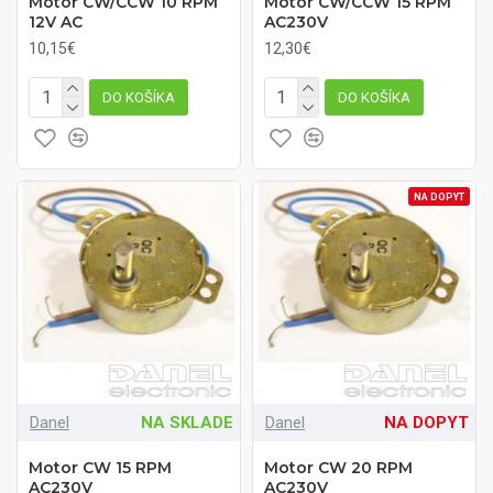
Motor CW/CCW 10 RPM
Motor CW/CCW 15 RPM
12V AC
AC230V
10,15€
12,30€
DO KOŠÍKA
DO KOŠÍKA
NA DOPYT
Danel
NA SKLADE
Danel
NA DOPYT
Motor CW 15 RPM
Motor CW 20 RPM
AC230V
AC230V