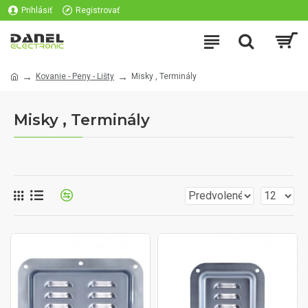
Prihlásiť
Registrovať
Kovanie - Peny - Lišty
Misky , Terminály
Misky , Terminály