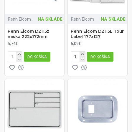
Penn Elcom
NA SKLADE
Penn Elcom
NA SKLADE
Penn Elcom D2115z
Penn Elcom D2115L Tour
miska 222x172mm
Label 177x127
5,74€
6,09€
DO KOŠÍKA
DO KOŠÍKA