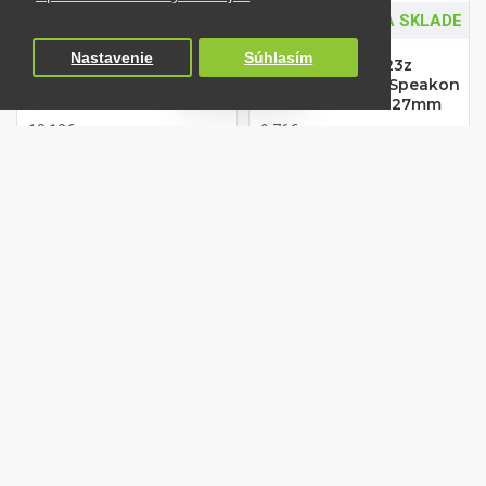
Penn Elcom
NA DOPYT
Penn Elcom
NA SKLADE
Nastavenie
Súhlasím
Penn Elcom D023k
Penn Elcom D023z
miska pre XLR / Speakon
miska pre XLR / Speakon
FILTROVAŤ
čierna 178x127mm
strieborná 178x127mm
12,12€
9,76€
DO KOŠÍKA
DO KOŠÍKA