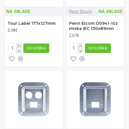
NA SKLADE
Penn Elcom
NA SKLADE
Tour Label 177x127mm
Penn Elcom D0941-10z
miska IEC 130x89mm
3,38€
2,07€
DO KOŠÍKA
DO KOŠÍKA