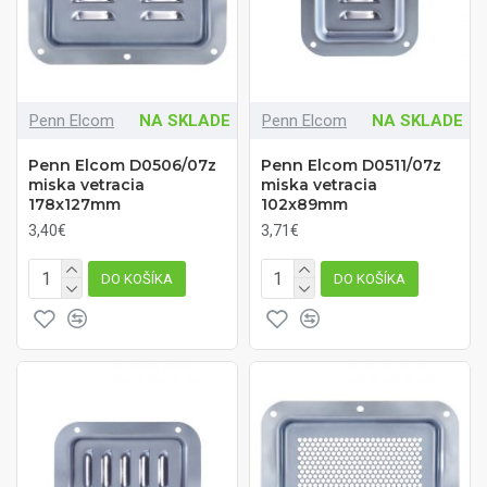
Penn Elcom
NA SKLADE
Penn Elcom
NA SKLADE
Penn Elcom D0506/07z
Penn Elcom D0511/07z
miska vetracia
miska vetracia
178x127mm
102x89mm
3,40€
3,71€
DO KOŠÍKA
DO KOŠÍKA