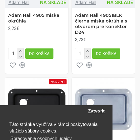
Adam Hall
NA SKLADE
Adam Hall
NA SKLADE
Adam Hall 4905 miska
Adam Hall 49051BLK
okrúhla
čierna miska okrúhla s
otvorom pre konektor
2,23€
D24
3,23€
DO KOŠÍKA
DO KOŠÍKA
NA DOPYT
Zatvoriť
Táto stránka využíva v rámci poskytovania
služieb súbory cookies.
Spracovanie osobných údajov