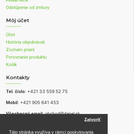
Reklamácie
Odstúpenie od zmluvy
Môj účet
Účet
História objednávok
Zoznam prianí
Porovnanie produktu
Košík
Kontakty
+421 33 559 52 75
Tel. číslo:
+421 905 641 453
Mobil:
Všeobecný email:
obchod@danel.sk
Zatvoriť
Informácie o produktoch, dostupnosti a servise:
shop@danel.sk
Táto stránka využíva v rámci poskytovania