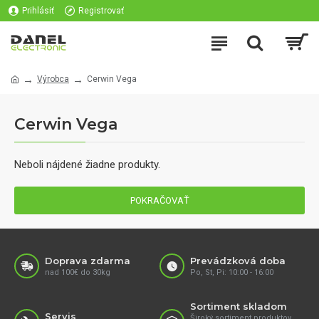
Prihlásiť
Registrovať
Výrobca
Cerwin Vega
Cerwin Vega
Neboli nájdené žiadne produkty.
POKRAČOVAŤ
Doprava zdarma
Prevádzková doba
nad 100€ do 30kg
Po, St, Pi: 10:00 - 16:00
Sortiment skladom
Servis
Široký sortiment produktov,