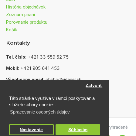
História objednávok
Zoznam prianí
Porovnanie produktu
Košík
Kontakty
+421 33 559 52 75
Tel. číslo:
+421 905 641 453
Mobil:
Všeobecný email:
obchod@danel.sk
Zatvoriť
Informácie o produktoch, dostupnosti a servise:
shop@danel.sk
Táto stránka využíva v rámci poskytovania
služieb súbory cookies.
Spracovanie osobných údajov
Copyright © DANEL electronic 2021 | Všetky práva vyhradené
Nastavenie
Súhlasím