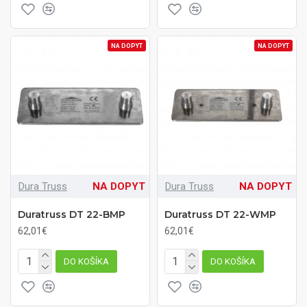
NA DOPYT
NA DOPYT
Dura Truss
NA DOPYT
Dura Truss
NA DOPYT
Duratruss DT 22-BMP
Duratruss DT 22-WMP
62,01€
62,01€
DO KOŠÍKA
DO KOŠÍKA