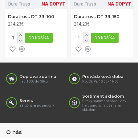
Dura Truss
NA DOPYT
Dura Truss
NA DOPYT
Duratruss DT 33-100
Duratruss DT 33-150
214,23€
214,23€
DO KOŠÍKA
DO KOŠÍKA
Doprava zdarma
Prevádzková doba
nad 100€ do 30kg
Po, St, Pi: 10:00 - 16:00
Sortiment skladom
Servis
Široký sortiment produktov,
Záručný aj pozáručný
hardwaru, príslušenstva
skladom.
O nás