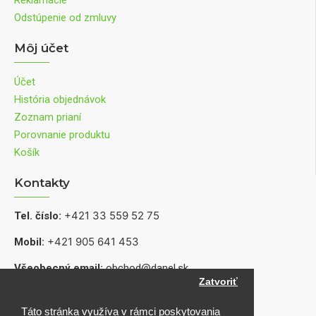
Reklamácie
Odstúpenie od zmluvy
Môj účet
Účet
História objednávok
Zoznam prianí
Porovnanie produktu
Košík
Kontakty
+421 33 559 52 75
Tel. číslo:
+421 905 641 453
Mobil:
Všeobecný email:
obchod@danel.sk
Zatvoriť
Informácie o produktoch, dostupnosti a servise:
shop@danel.sk
Táto stránka využíva v rámci poskytovania