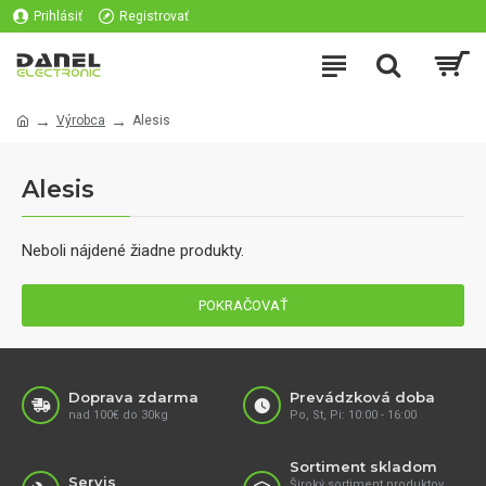
Prihlásiť
Registrovať
Výrobca
Alesis
Alesis
Neboli nájdené žiadne produkty.
POKRAČOVAŤ
Doprava zdarma
Prevádzková doba
nad 100€ do 30kg
Po, St, Pi: 10:00 - 16:00
Sortiment skladom
Servis
Široký sortiment produktov,