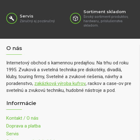
Sortiment skladom
Servis
Široký sortiment produktov,
Záručný aj pozáručný
hardwaru, príslušenstva
skladom.
O nás
Internetový obchod s kamennou predajňou. Na trhu od roku
1995. Zvuková a svetelná technika pre diskotéky, divadlá,
kluby, touring firmy, Svetelné a zvukové riešenia, návrhy a
poradenstvo,
zakázková výroba kufrov
, rackov a case-ov pre
svetelnú a zvukovú techniku, hudobné nástroje a pod.
Informácie
Kontakt / O nás
Doprava a platba
Servis