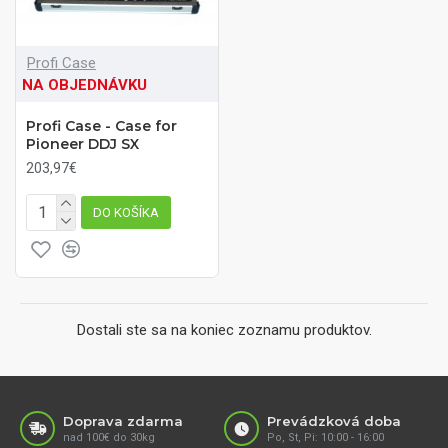
Profi Case
NA OBJEDNÁVKU
Profi Case - Case for
Pioneer DDJ SX
203,97€
DO KOŠÍKA
Dostali ste sa na koniec zoznamu produktov.
Doprava zdarma
Prevádzková doba
nad 100€ do 30kg
Po, St, Pi: 10:00 - 16:00