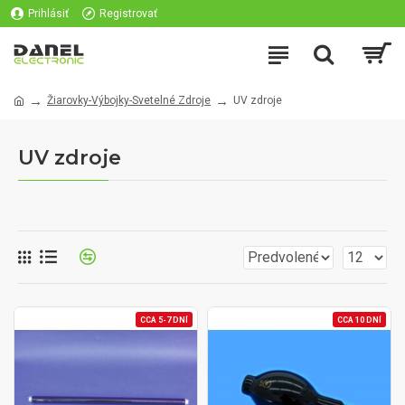
Prihlásiť
Registrovať
Žiarovky-Výbojky-Svetelné Zdroje
UV zdroje
UV zdroje
CCA 5-7 DNÍ
CCA 10 DNÍ