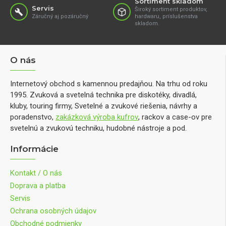
Sortiment skladom
Servis
Široký sortiment produktov,
Záručný aj pozáručný
hardwaru, príslušenstva
skladom.
O nás
Internetový obchod s kamennou predajňou. Na trhu od roku
1995. Zvuková a svetelná technika pre diskotéky, divadlá,
kluby, touring firmy, Svetelné a zvukové riešenia, návrhy a
poradenstvo,
zakázková výroba kufrov
, rackov a case-ov pre
svetelnú a zvukovú techniku, hudobné nástroje a pod.
Informácie
Kontakt / O nás
Doprava a platba
Servis
Ochrana osobných údajov
Obchodné podmienky