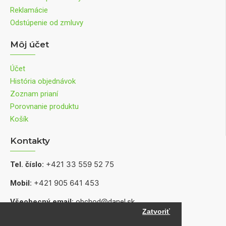
Reklamácie
Odstúpenie od zmluvy
Môj účet
Účet
História objednávok
Zoznam prianí
Porovnanie produktu
Košík
Kontakty
+421 33 559 52 75
Tel. číslo:
+421 905 641 453
Mobil:
Všeobecný email:
obchod@danel.sk
Zatvoriť
Informácie o produktoch, dostupnosti a servise: