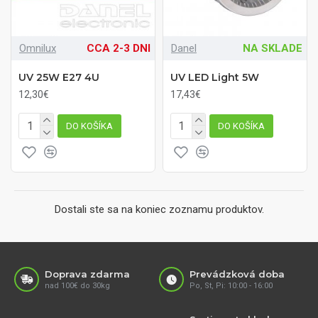
Omnilux
CCA 2-3 DNI
Danel
NA SKLADE
UV 25W E27 4U
UV LED Light 5W
12,30€
17,43€
DO KOŠÍKA
DO KOŠÍKA
Dostali ste sa na koniec zoznamu produktov.
Doprava zdarma
Prevádzková doba
nad 100€ do 30kg
Po, St, Pi: 10:00 - 16:00