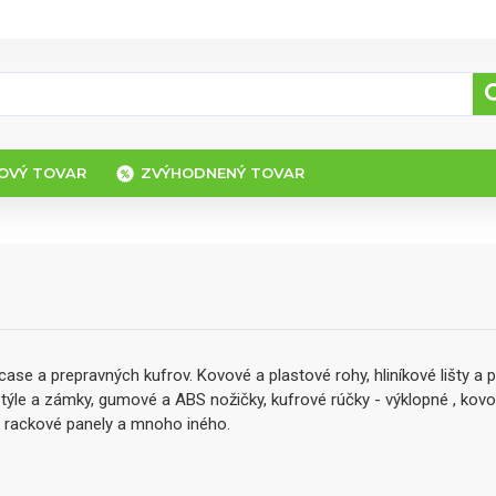
OVÝ TOVAR
ZVÝHODNENÝ TOVAR
ase a prepravných kufrov. Kovové a plastové rohy, hliníkové lišty a pr
týle a zámky, gumové a ABS nožičky, kufrové rúčky - výklopné , kovov
 rackové panely a mnoho iného.