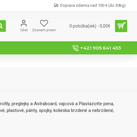
Doprava zdarma nad 100 € (do 30kg)
0 položka(iek) - 0,00€
Účet
Zoznam prianí
+421 905 641 453
ofily, preglejky a Astraboard, vajcová a Plastazotte pena,
é, plastové, pánty, spojky, kolieska brzdené a nebrzdené,