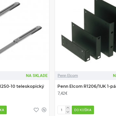
NA SKLADE
Penn Elcom
N
1250-10 teleskopický
Penn Elcom R1206/1UK 1-pá
7,42€
ÍKA
DO KOŠÍKA