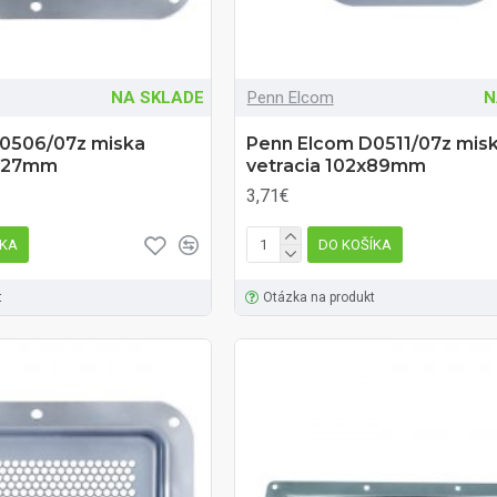
NA SKLADE
Penn Elcom
N
0506/07z miska
Penn Elcom D0511/07z mis
x127mm
vetracia 102x89mm
3,71€
ÍKA
DO KOŠÍKA
t
Otázka na produkt