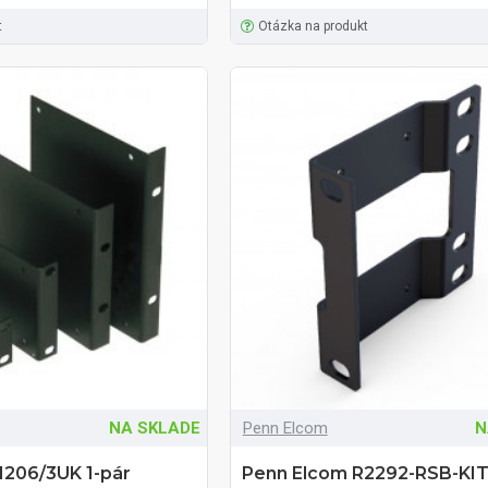
t
Otázka na produkt
NA SKLADE
Penn Elcom
N
1206/3UK 1-pár
Penn Elcom R2292-RSB-KIT