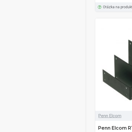
Otázka na produk
Penn Elcom
Penn Elcom R