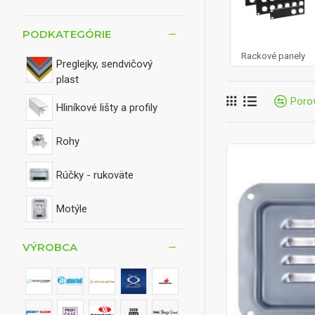
PODKATEGÓRIE
Rackové panely
Preglejky, sendvičový
plast
Poro
Hliníkové lišty a profily
Rohy
Rúčky - rukoväte
Motýle
Zámky , kufrové uzávery
VÝROBCA
Uchytávacie platničky
Pánty