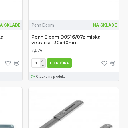
A SKLADE
Penn Elcom
NA SKLADE
ka
Penn Elcom D0516/07z miska
vetracia 130x90mm
3,67€
DO KOŠÍKA
Otázka na produkt