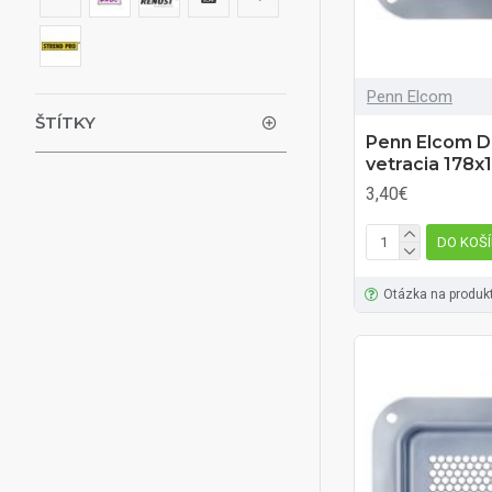
Spojky
Penn Elcom
Nožičky
ŠTÍTKY
Penn Elcom D
Kolieska
vetracia 178
3,40€
Peny, Koberec
DO KOŠ
Misky , Terminály
Otázka na produk
19'' zásuvky - šuplíky
Rackové panely
Nity, Podložky, Skrutky,
Matice
Ostatný Hardware