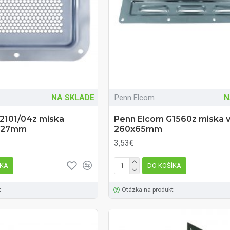
NA SKLADE
Penn Elcom
N
2101/04z miska
Penn Elcom G1560z miska v
x127mm
260x65mm
3,53€
ÍKA
DO KOŠÍKA
t
Otázka na produkt