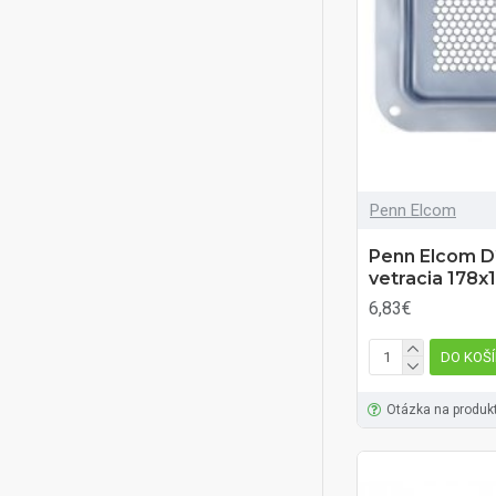
Penn Elcom
Penn Elcom D
vetracia 178
6,83€
DO KOŠ
Otázka na produk