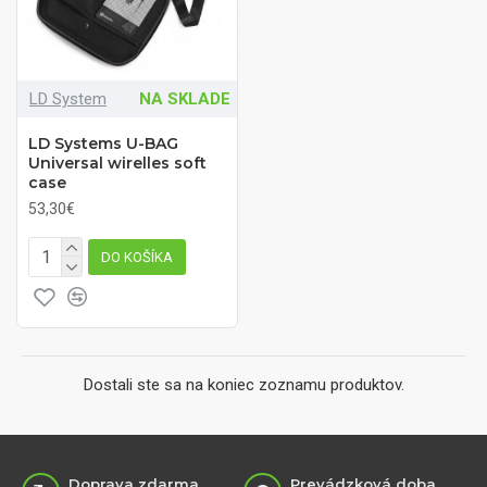
LD System
NA SKLADE
LD Systems U-BAG
Universal wirelles soft
case
53,30€
DO KOŠÍKA
Dostali ste sa na koniec zoznamu produktov.
Doprava zdarma
Prevádzková doba