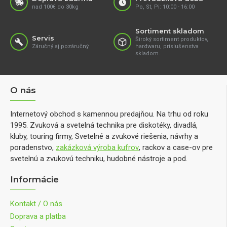
nad 100€ do 30kg
Po, St, Pi: 10:00 - 16:00
Sortiment skladom
Servis
Široký sortiment produktov,
Záručný aj pozáručný
hardwaru, príslušenstva
skladom.
O nás
Internetový obchod s kamennou predajňou. Na trhu od roku
1995. Zvuková a svetelná technika pre diskotéky, divadlá,
kluby, touring firmy, Svetelné a zvukové riešenia, návrhy a
poradenstvo,
zakázková výroba kufrov
, rackov a case-ov pre
svetelnú a zvukovú techniku, hudobné nástroje a pod.
Informácie
Kontakt / O nás
Doprava a platba