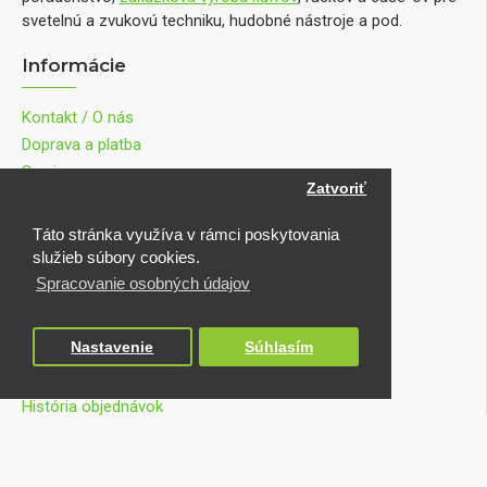
svetelnú a zvukovú techniku, hudobné nástroje a pod.
Informácie
Kontakt / O nás
Doprava a platba
Servis
Zatvoriť
Ochrana osobných údajov
Obchodné podmienky
Táto stránka využíva v rámci poskytovania
Reklamácie
služieb súbory cookies.
Odstúpenie od zmluvy
Spracovanie osobných údajov
Môj účet
Nastavenie
Súhlasím
Účet
História objednávok
Zoznam prianí
Porovnanie produktu