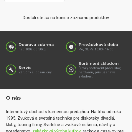
Dostali ste sa na koniec zoznamu produktov.
Doprava zdarma
Prevádzková doba
nad 100€ do 30kg
Po, St, Pi: 10:00 - 16:00
Sortiment skladom
Servis
Široký sortiment produktov,
Záručný aj pozáručný
hardwaru, príslušenstva
skladom.
O nás
Internetový obchod s kamennou predajňou. Na trhu od roku
1995. Zvuková a svetelná technika pre diskotéky, divadlá,
kluby, touring firmy, Svetelné a zvukové riešenia, návrhy a
poradenstvo,
zakázková výroba kufrov
, rackov a case-ov pre