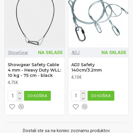
ShowGear
NA SKLADE
ADJ
NA SKLADE
Showgear Safety Cable
ADJ Safety
4 mm - Heavy Duty WLL:
140cm/3.2mm
10 kg - 75 cm - black
4,10€
4,75€
DO KOŠÍKA
DO KOŠÍKA
Dostali ste sa na koniec zoznamu produktov.