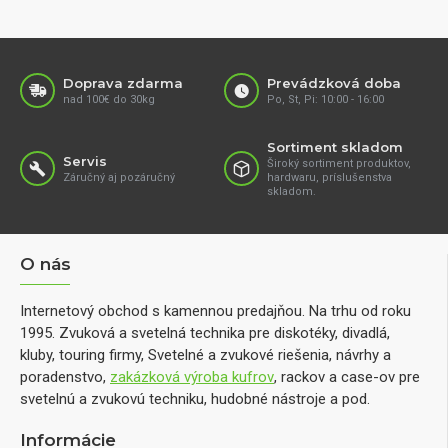
Doprava zdarma
Prevádzková doba
nad 100€ do 30kg
Po, St, Pi: 10:00 - 16:00
Sortiment skladom
Servis
Široký sortiment produktov,
Záručný aj pozáručný
hardwaru, príslušenstva
skladom.
O nás
Internetový obchod s kamennou predajňou. Na trhu od roku
1995. Zvuková a svetelná technika pre diskotéky, divadlá,
kluby, touring firmy, Svetelné a zvukové riešenia, návrhy a
poradenstvo,
zakázková výroba kufrov
, rackov a case-ov pre
svetelnú a zvukovú techniku, hudobné nástroje a pod.
Informácie