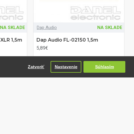
NA SKLADE
Dap Audio
NA SKLADE
-XLR 1,5m
Dap Audio FL-02150 1,5m
5,89€
Zatvoriť
Nastavenie
Súhlasím
DO KOŠÍKA
Otázka na produkt