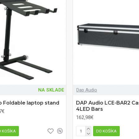
NA SKLADE
Dap Audio
 Foldable laptop stand
DAP Audio LCE-BAR2 Ca
4LED Bars
7€
162,98€
 KOŠÍKA
DO KOŠÍKA