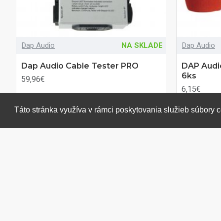
Dap Audio
NA SKLADE
Dap Audio
Dap Audio Cable Tester PRO
DAP Audi
6ks
59,96€
6,15€
Táto stránka využíva v rámci poskytovania služieb súbory 
DO KOŠÍKA
DO
Otázka na produkt
Otázka na 