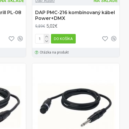
NA SKLADE
Dap Audio
NA SKLADE
ill PL-08
DAP PMC-216 kombinovaný kábel
Power+DMX
5,02€
9,89€
DO KOŠÍKA
Otázka na produkt