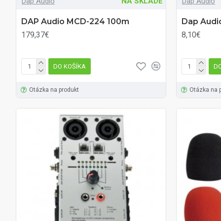
Dap Audio
NA SKLADE
Dap Audio
DAP Audio MCD-224 100m
Dap Audio
179,37€
8,10€
DO KOŠÍKA
DO
Otázka na produkt
Otázka na 