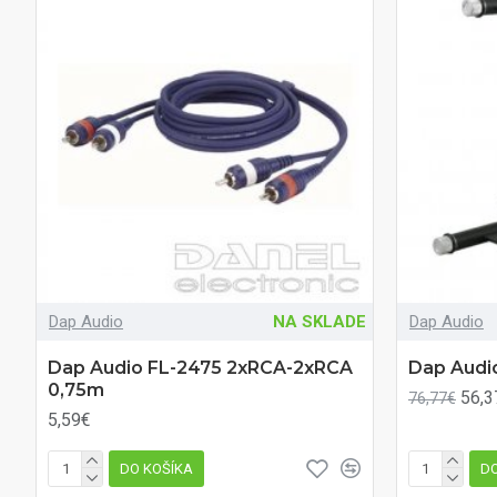
Dap Audio
NA SKLADE
Dap Audio
Dap Audio FL-2475 2xRCA-2xRCA
Dap Audio
0,75m
56,3
76,77€
5,59€
DO KOŠÍKA
DO