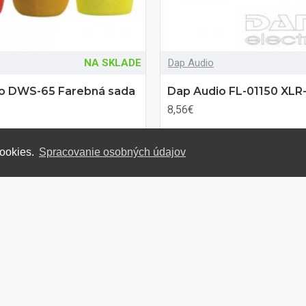
NA SKLADE
Dap Audio
o DWS-65 Farebná sada
Dap Audio FL-01150 XLR
8,56€
cookies.
Spracovanie osobných údajov
 KOŠÍKA
DO KOŠÍKA
produkt
Otázka na produkt