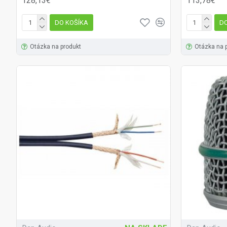
128,13€
113,78€
DO KOŠÍKA
DO
Otázka na produkt
Otázka na 