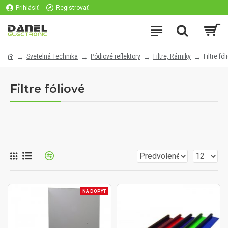
Prihlásiť
Registrovať
Svetelná Technika
Pódiové reflektory
Filtre, Rámiky
Filtre fól
Filtre fóliové
NA DOPYT