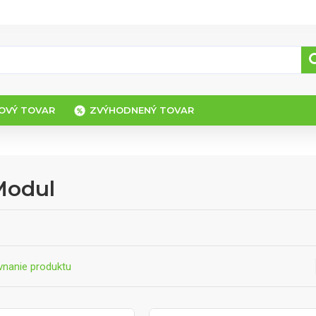
OVÝ TOVAR
ZVÝHODNENÝ TOVAR
 Modul
vnanie produktu