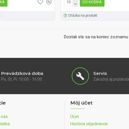
ÍKA
DO KOŠÍKA
t
Otázka na produkt
Dostali ste sa na koniec zoznamu 
Prevádzková doba
Servis
Po, St, Pi: 10:00 - 16:00
Záručný aj pozáruč
cie
Môj účet
 nás
Účet
latba
História objednávok