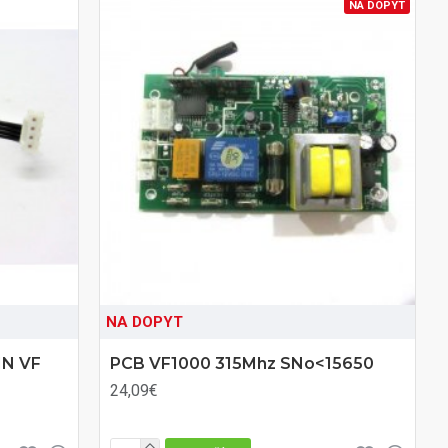
NA DOPYT
NA DOPYT
IN VF
PCB VF1000 315Mhz SNo<15650
24,09€