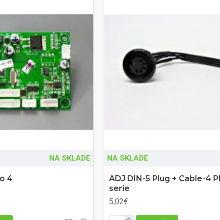
NA SKLADE
NA SKLADE
o 4
ADJ DIN-5 Plug + Cable-4 P
serie
5,02€