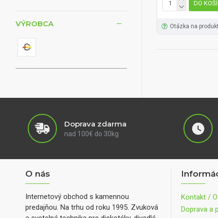
DO KOŠ
VÝROBCA
Otázka na produk
Doprava zdarma
nad 100€ do 30kg
O nás
Informá
Internetový obchod s kamennou
Kontakt / O
predajňou. Na trhu od roku 1995. Zvuková
Doprava a p