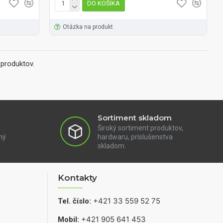
DO KOŠÍKA
Otázka na produkt
produktov.
Sortiment skladom
Široký sortiment produktov,
ný
hardwaru, príslušenstva
skladom.
Kontakty
+421 33 559 52 75
Tel. číslo:
+421 905 641 453
Mobil: