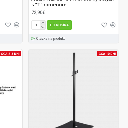
s "T" ramenom
72,90€
DO KOŠÍKA
Otázka na produkt
CCA 2-3 DNI
CCA 10 DNÍ