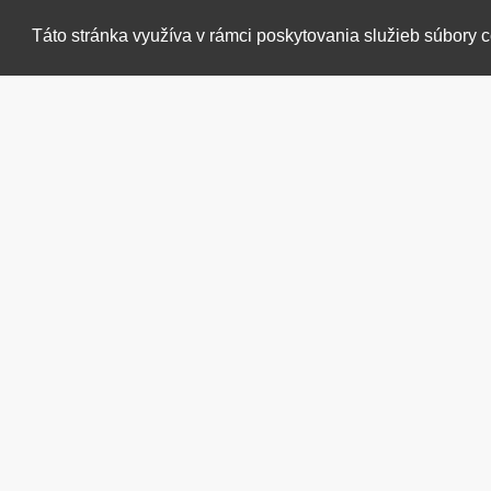
DO KOŠ
Táto stránka využíva v rámci poskytovania služieb súbory 
Otázka na produk
Dura Truss