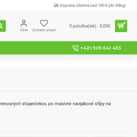
Doprava zdarma nad 100 € (do 30kg)
0 položka(iek) - 0,00€
Účet
Zoznam prianí
+421 905 641 453
prenosných stojančekov, po masívne navijákové stĺpy na