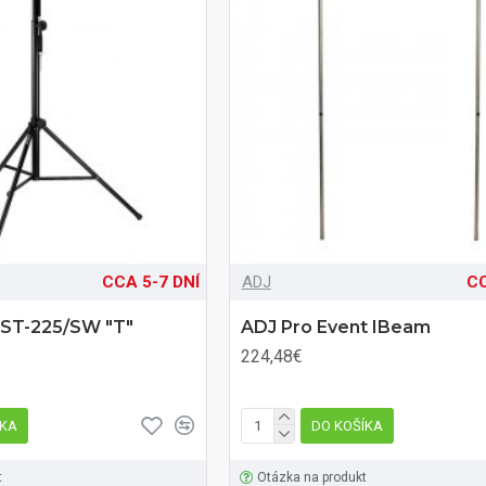
CCA 5-7 DNÍ
ADJ
CC
AST-225/SW "T"
ADJ Pro Event IBeam
224,48€
ÍKA
DO KOŠÍKA
t
Otázka na produkt