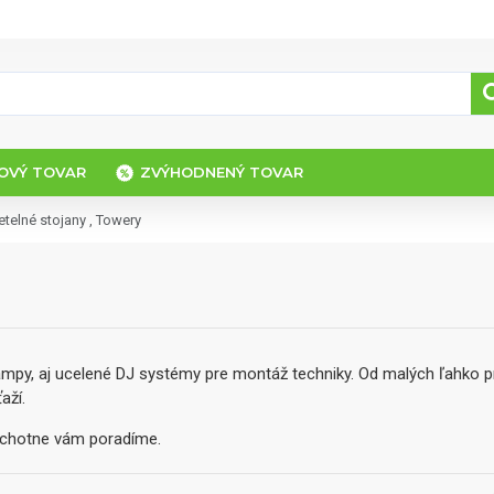
OVÝ TOVAR
ZVÝHODNENÝ TOVAR
etelné stojany , Towery
rampy, aj ucelené DJ systémy pre montáž techniky. Od malých ľahko 
aží.
ochotne vám poradíme.