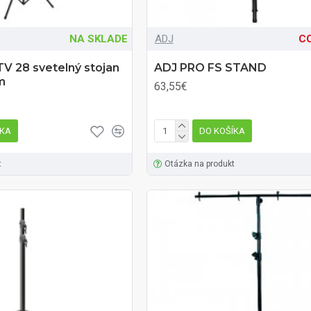
NA SKLADE
ADJ
CC
TV 28 svetelný stojan
ADJ PRO FS STAND
m
63,55€
ÍKA
DO KOŠÍKA
t
Otázka na produkt