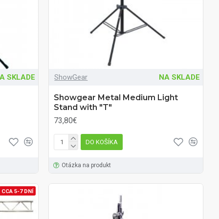
A SKLADE
ShowGear
NA SKLADE
Showgear Metal Medium Light
Stand with "T"
73,80€
DO KOŠÍKA
Otázka na produkt
CCA 5-7 DNÍ