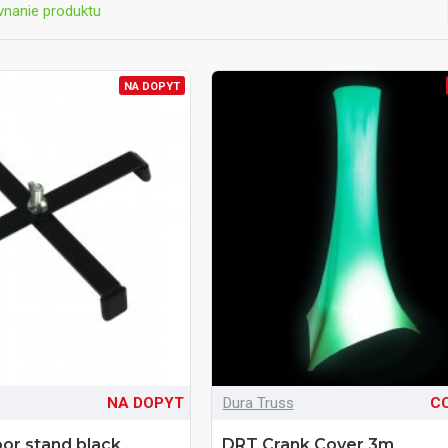
vnanie produktu
NA DOPYT
NA DOPYT
Dura Truss
CC
or stand black
DRT Crank Cover 3m