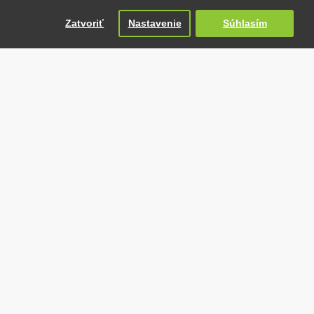
DO KOŠÍKA
Zatvoriť
Nastavenie
Súhlasím
Otázka na produkt
NA DOPYT
NA DOPYT
NA DOPYT
Ibiza Light
NA DOPYT