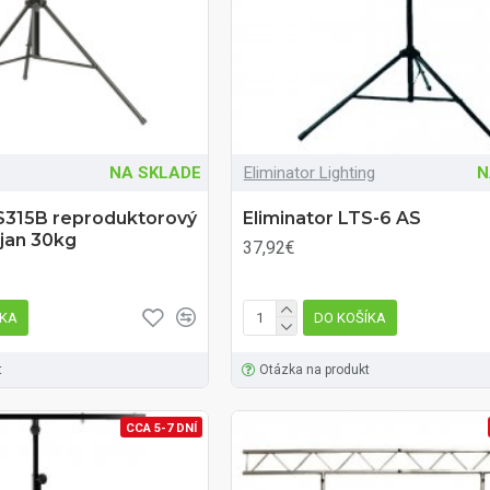
NA SKLADE
Eliminator Lighting
N
S315B reproduktorový
Eliminator LTS-6 AS
ojan 30kg
37,92€
ÍKA
DO KOŠÍKA
t
Otázka na produkt
CCA 5-7 DNÍ