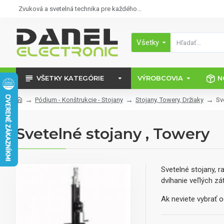
Zvuková a svetelná technika pre každého...
Všetky
VŠETKY KATEGÓRIE
VÝROBCOVIA
N
Pódium - Konštrukcie - Stojany
Stojany, Towery, Držiaky
Sv
Svetelné stojany , Towery
Svetelné stojany, 
dvíhanie veľlých záť
Ak neviete vybrať 