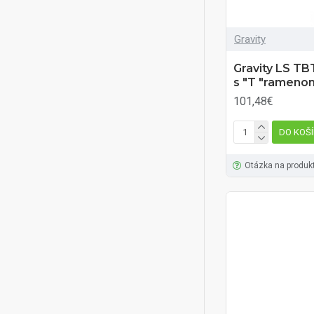
Gravity
Gravity LS TB
s "T "rameno
101,48€
DO KOŠ
Otázka na produk