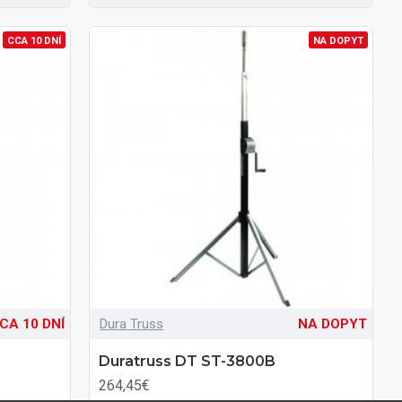
CCA 10 DNÍ
NA DOPYT
CA 10 DNÍ
Dura Truss
NA DOPYT
Duratruss DT ST-3800B
264,45€