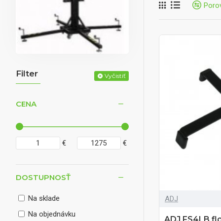
Poro
Filter
Vyčistiť
CENA
€
€
DOSTUPNOSŤ
Na sklade
ADJ
Na objednávku
ADJ FS4LB flo