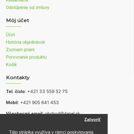
Reklamácie
Odstúpenie od zmluvy
Môj účet
Účet
História objednávok
Zoznam prianí
Porovnanie produktu
Košík
Kontakty
+421 33 559 52 75
Tel. číslo:
+421 905 641 453
Mobil:
Všeobecný email:
obchod@danel.sk
Zatvoriť
Informácie o produktoch, dostupnosti a servise:
shop@danel.sk
Táto stránka využíva v rámci poskytovania