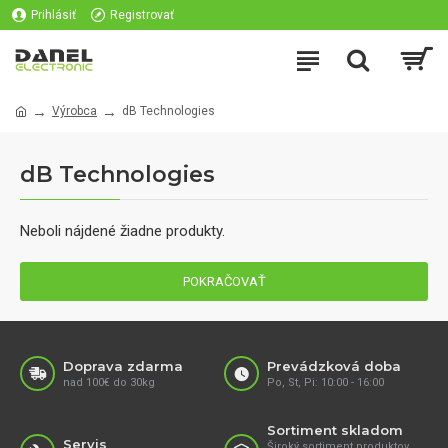
Prihlásiť
Registrovať
Výrobca
dB Technologies
dB Technologies
Neboli nájdené žiadne produkty.
POKRAČOVAŤ
Doprava zdarma
Prevádzková doba
nad 100€ do 30kg
Po, St, Pi: 10:00 - 16:00
Sortiment skladom
Servis
Široký sortiment produktov,