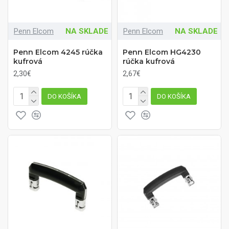
Penn Elcom
NA SKLADE
Penn Elcom
NA SKLADE
Penn Elcom 4245 rúčka
Penn Elcom HG4230
kufrová
rúčka kufrová
2,30€
2,67€
DO KOŠÍKA
DO KOŠÍKA