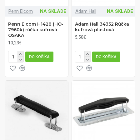
Penn Elcom
NA SKLADE
Adam Hall
NA SKLADE
Penn Elcom H1428 (HO-
Adam Hall 34352 Rúčka
7960k) rúčka kufrová
kufrová plastová
OSAKA
5,50€
10,23€
DO KOŠÍKA
DO KOŠÍKA