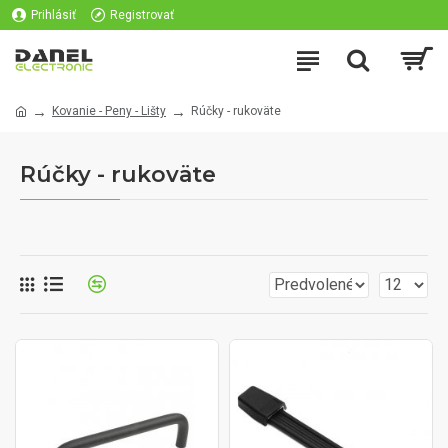
Prihlásiť
Registrovať
Kovanie - Peny - Lišty
Rúčky - rukoväte
Rúčky - rukoväte