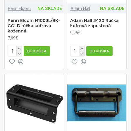
Penn Elcom
NA SKLADE
Adam Hall
NA SKLADE
Penn Elcom H1003L/BK-
Adam Hall 3420 Rúčka
GOLD rúčka kufrová
kufrová zapustená
koženná
9,95€
7,69€
DO KOŠÍKA
DO KOŠÍKA