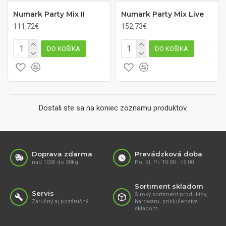
Numark Party Mix II
Numark Party Mix Live
111,72€
152,73€
DO KOŠÍKA
DO KOŠÍKA
Dostali ste sa na koniec zoznamu produktov.
Doprava zdarma
Prevádzková doba
nad 100€ do 30kg
Po, St, Pi: 10:00 - 16:00
Sortiment skladom
Servis
Široký sortiment produktov,
Záručný aj pozáručný
hardwaru, príslušenstva
skladom.