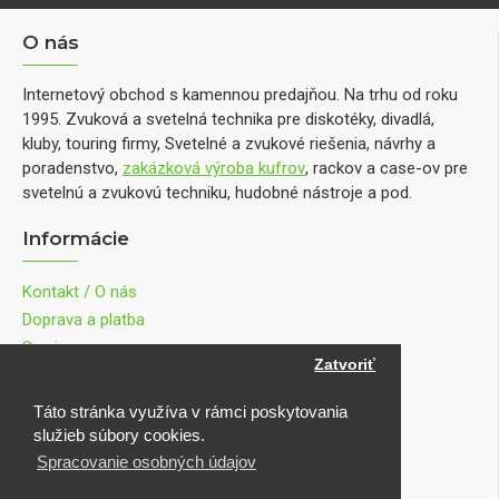
O nás
Internetový obchod s kamennou predajňou. Na trhu od roku
1995. Zvuková a svetelná technika pre diskotéky, divadlá,
kluby, touring firmy, Svetelné a zvukové riešenia, návrhy a
poradenstvo,
zakázková výroba kufrov
, rackov a case-ov pre
svetelnú a zvukovú techniku, hudobné nástroje a pod.
Informácie
Kontakt / O nás
Doprava a platba
Servis
Zatvoriť
Ochrana osobných údajov
Obchodné podmienky
Táto stránka využíva v rámci poskytovania
Reklamácie
služieb súbory cookies.
Odstúpenie od zmluvy
Spracovanie osobných údajov