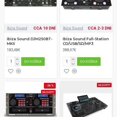
Ibiza Sound
CCA 10 DNÍ
Ibiza Sound
CCA 2-3 DNI
Ibiza Sound DJM250BT-
Ibiza Sound Full-Station
MKII
CD/USB/SD/MP3
183,48€
388,47€
DO KOŠÍKA
DO KOŠÍKA
-26 %
NA DOPYT
NA DOPYT