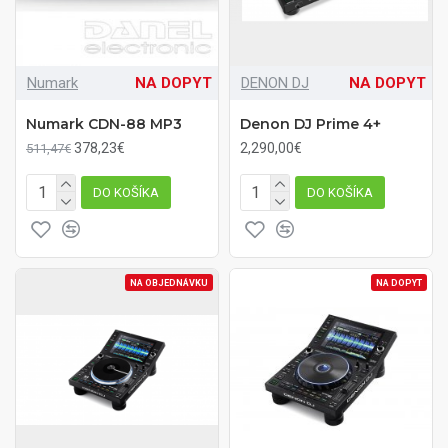
Numark
NA DOPYT
DENON DJ
NA DOPYT
Numark CDN-88 MP3
Denon DJ Prime 4+
378,23€
2,290,00€
511,47€
DO KOŠÍKA
DO KOŠÍKA
NA OBJEDNÁVKU
NA DOPYT