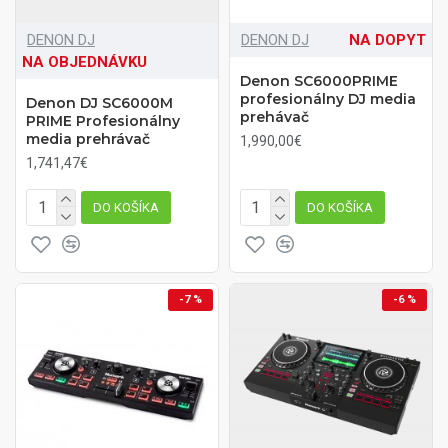
DENON DJ
DENON DJ
NA DOPYT
NA OBJEDNÁVKU
Denon SC6000PRIME
profesionálny DJ media
Denon DJ SC6000M
prehávač
PRIME Profesionálny
media prehrávač
1,990,00€
1,741,47€
DO KOŠÍKA
DO KOŠÍKA
-7 %
-6 %