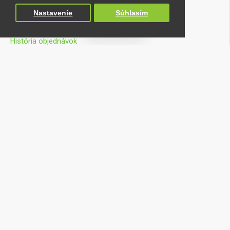
Môj účet
Nastavenie
Súhlasím
FILTROVAŤ
Účet
História objednávok
Zoznam prianí
Porovnanie produktu
Košík
Kontakty
+421 33 559 52 75
Tel. číslo:
+421 905 641 453
Mobil:
Všeobecný email:
obchod@danel.sk
Informácie o produktoch, dostupnosti a servise:
shop@danel.sk