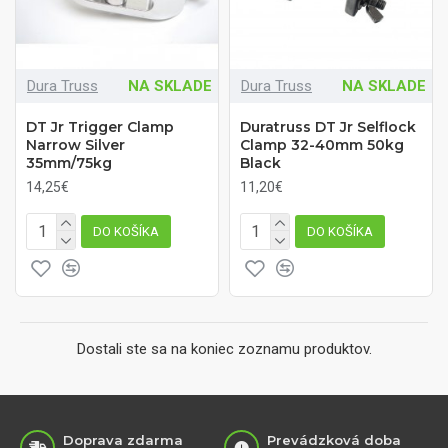
Dura Truss
NA SKLADE
Dura Truss
NA SKLADE
DT Jr Trigger Clamp
Duratruss DT Jr Selflock
Narrow Silver
Clamp 32-40mm 50kg
35mm/75kg
Black
14,25€
11,20€
DO KOŠÍKA
DO KOŠÍKA
Dostali ste sa na koniec zoznamu produktov.
Doprava zdarma
Prevádzková doba