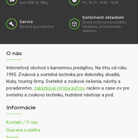
nad 100€ do 30kg
Po, St, Pi: 10:00 - 16:00
Sortiment skladom
Servis
Široký sortiment produktov,
Záručný aj pozáručný
hardwaru, príslušenstva
skladom.
O nás
Internetový obchod s kamennou predajňou. Na trhu od roku
1995. Zvuková a svetelná technika pre diskotéky, divadlá,
kluby, touring firmy, Svetelné a zvukové riešenia, návrhy a
poradenstvo,
zakázková výroba kufrov
, rackov a case-ov pre
svetelnú a zvukovú techniku, hudobné nástroje a pod.
Informácie
Kontakt / O nás
Doprava a platba
Servis