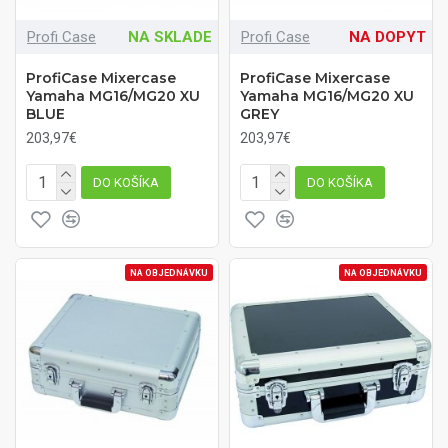
Profi Case
NA SKLADE
Profi Case
NA DOPYT
ProfiCase Mixercase
ProfiCase Mixercase
Yamaha MG16/MG20 XU
Yamaha MG16/MG20 XU
BLUE
GREY
203,97€
203,97€
DO KOŠÍKA
DO KOŠÍKA
NA OBJEDNÁVKU
NA OBJEDNÁVKU