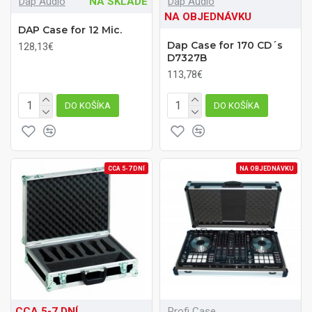
Dap Audio
NA SKLADE
Dap Audio
NA OBJEDNÁVKU
DAP Case for 12 Mic.
Dap Case for 170 CD´s
128,13€
D7327B
113,78€
DO KOŠÍKA
DO KOŠÍKA
CCA 5-7 DNÍ
NA OBJEDNÁVKU
CCA 5-7 DNÍ
Profi Case