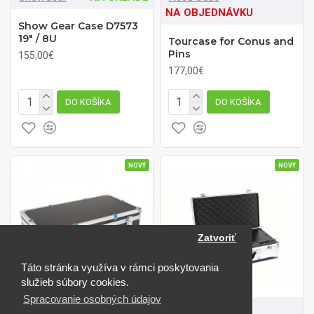
NA OBJEDNÁVKU
Show Gear Case D7573
19" / 8U
Tourcase for Conus and
Pins
155,00€
177,00€
DO KOŠÍKA
DO KOŠÍKA
NOVÝ
NOVÝ
Zatvoriť
Táto stránka využíva v rámci poskytovania
služieb súbory cookies.
Spracovanie osobných údajov
NA SKLADE
NA SKLADE