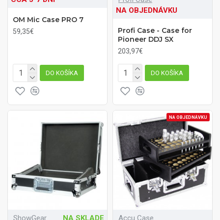
NA OBJEDNÁVKU
OM Mic Case PRO 7
Profi Case - Case for
59,35€
Pioneer DDJ SX
203,97€
DO KOŠÍKA
DO KOŠÍKA
NA OBJEDNÁVKU
ShowGear
NA SKLADE
Accu Case