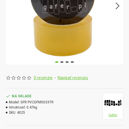
0 recenzie
-
Napísať recenziu
NA SKLADE
Model:
GFR PVCDFM5033TR
Hmotnosť:
0.47kg
SKU:
4025
Gafer