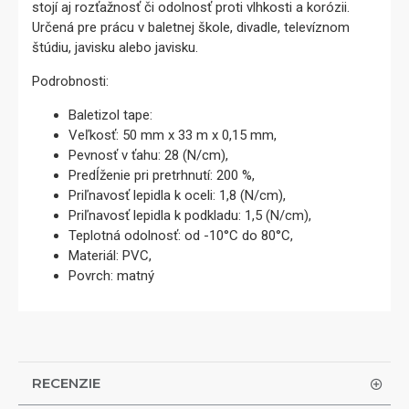
stojí aj rozťažnosť či odolnosť proti vlhkosti a korózii.
Určená pre prácu v baletnej škole, divadle, televíznom
štúdiu, javisku alebo javisku.
Podrobnosti:
Baletizol tape:
Veľkosť: 50 mm x 33 m x 0,15 mm,
Pevnosť v ťahu: 28 (N/cm),
Predĺženie pri pretrhnutí: 200 %,
Priľnavosť lepidla k oceli: 1,8 (N/cm),
Priľnavosť lepidla k podkladu: 1,5 (N/cm),
Teplotná odolnosť: od -10°C do 80°C,
Materiál: PVC,
Povrch: matný
RECENZIE