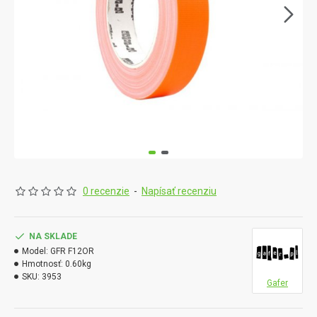
0 recenzie
-
Napísať recenziu
NA SKLADE
Model:
GFR F12OR
Hmotnosť:
0.60kg
SKU:
3953
Gafer