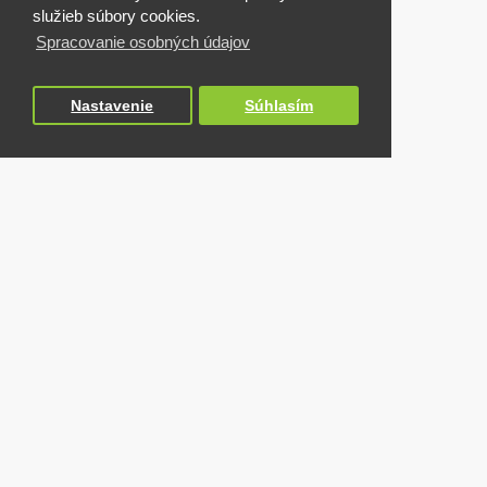
služieb súbory cookies.
Spracovanie osobných údajov
Nastavenie
Súhlasím
NAPOSLEDY NAVŠTÍVENÉ
Gaffa GAFER Fluorescent tape 12mm/25m oranžová
3,08€