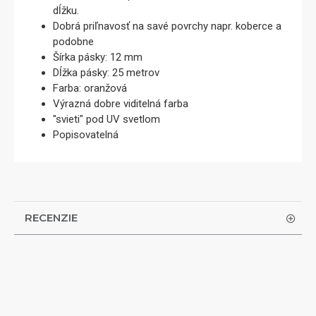
dĺžku.
Dobrá priľnavosť na savé povrchy napr. koberce a
podobne
Šírka pásky: 12 mm
Dĺžka pásky: 25 metrov
Farba: oranžová
Výrazná dobre viditelná farba
"svieti" pod UV svetlom
Popisovatelná
RECENZIE