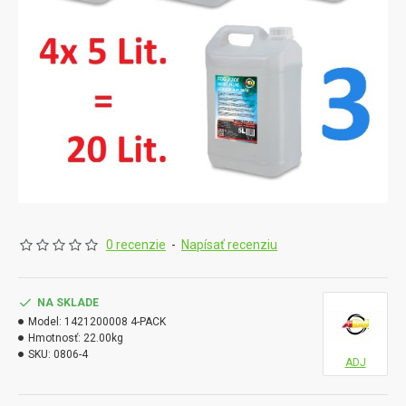
0 recenzie
-
Napísať recenziu
NA SKLADE
Model:
1421200008 4-PACK
Hmotnosť:
22.00kg
SKU:
0806-4
ADJ